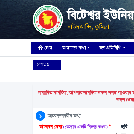
বিটেশ্বর ইউনি
দাউদকান্দি, কুমিল্লা
হোম
আমাদের কথা
জন প্রতিনিধি
স্বাগতম
সম্মানিত নাগরিক, আপনার নাগরিক সকল সনদ পাওয়ার জন্য
করুন।ওয়ার
১
আবেদনকারীর তথ্য
আবেদন সেবা
*
ছবি
(যেকোন একটি সিলেক্ট করুন)