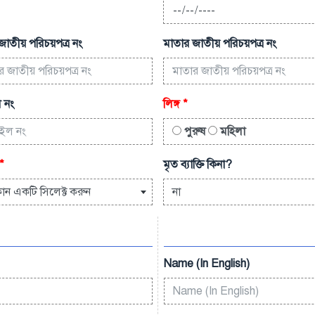
জাতীয় পরিচয়পত্র নং
মাতার জাতীয় পরিচয়পত্র নং
 নং
লিঙ্গ
*
পুরুষ
মহিলা
*
মৃত ব্যাক্তি কিনা?
োন একটি সিলেক্ট করুন
না
Name (In English)