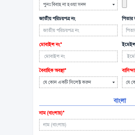
পুনঃ বিবাহ না হওয়া সনদ
জাতীয় পরিচয়পত্র নং
পিতার 
মোবাইল নং
*
ইমেইল
বৈবাহিক অবস্থা
*
বাসিন্দা
যে কোন একটি সিলেক্ট করুন
যে ক
বাংলা
নাম (বাংলায়)
*