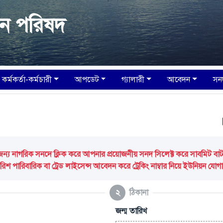
য়ন পরিষদ
কর্মকর্তা-কর্মচারী
আপডেট
গ্যালারী
আবেদন
সন
আপ
 নাগরিক সনদে ক্লিক করে আপনার প্রয়োজনীয় সনদ সিলেক্ট করে সাবমিট বাটন ক
িশ পারিবারিক বা ট্রেড লাইসেন্স আবেদন করে ট্রেকিং নাম্বার নিয়ে ইউনিয়ন যো
২
ঠিকানা
জন্ম তারিখ