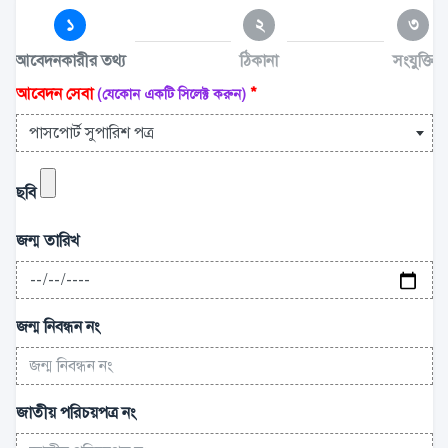
১
২
৩
আবেদনকারীর তথ্য
ঠিকানা
সংযুক্তি
আবেদন সেবা
*
(যেকোন একটি সিলেক্ট করুন)
পাসপোর্ট সুপারিশ পত্র
ছবি
জন্ম তারিখ
জন্ম নিবন্ধন নং
জাতীয় পরিচয়পত্র নং