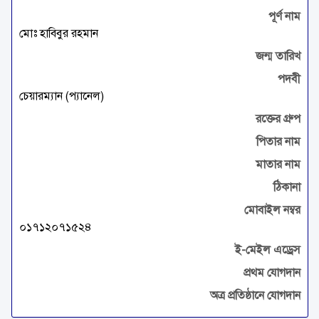
পূর্ণ নাম
মোঃ হাবিবুর রহমান
জন্ম তারিখ
পদবী
চেয়ারম্যান (প্যানেল)
রক্তের গ্রুপ
পিতার নাম
মাতার নাম
ঠিকানা
মোবাইল নম্বর
০১৭১২০৭১৫২৪
ই-মেইল এড্রেস
প্রথম যোগদান
অত্র প্রতিষ্ঠানে যোগদান